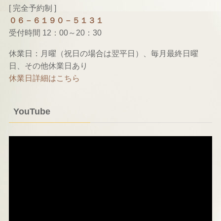
[ 完全予約制 ]
０６－６１９０－５１３１
受付時間 12：00～20：30
休業日：月曜（祝日の場合は翌平日）、毎月最終日曜
日、その他休業日あり
休業日詳細はこちら
YouTube
動
画
プ
レ
ー
ヤ
ー