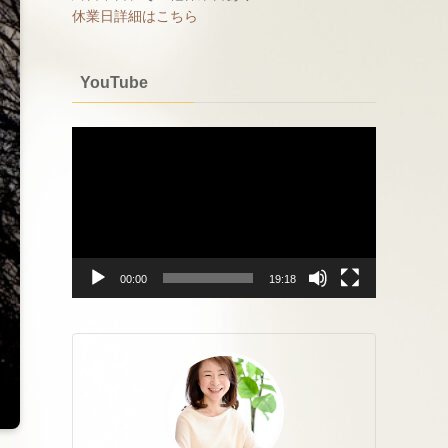
休業日詳細はこちら
YouTube
動
画
プ
レ
ー
ヤ
ー
00:00
19:18