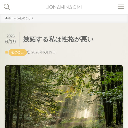
ホーム
心のこと
2026
嫉妬する私は性格が悪い
6/19
2026年6月19日
心のこと