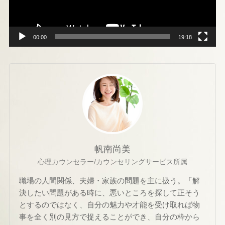
ー
00:00
19:18
帆南尚美
心理カウンセラー/カウンセリングサービス所属
職場の人間関係、夫婦・家族の問題を主に扱う。「解
決したい問題がある時に、悪いところを探して正そう
とするのではなく、自分の魅力や才能を受け取れば物
事を全く別の見方で捉えることができ、自分の枠から