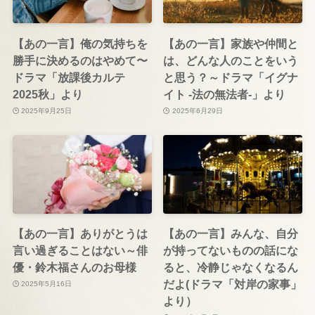
【あの一言】俺の気持ちを
【あの一言】家族や仲間と
勝手に決めるのはやめて〜
は、どんな人のことをいう
ドラマ「放課後カルテ
と思う？～ドラマ「イグナ
2025秋」より
イト -法の無法者-」より
2025年9月25日
2025年6月29日
【あの一言】ありがとうは
【あの一言】みんな、自分
言い過ぎることはない～俳
が持ってないものの話にな
優・鈴木福さんのお母様
ると、冷静じゃなくなるん
だよ(ドラマ「対岸の家事」
2025年5月16日
より）