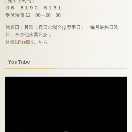
[ 完全予約制 ]
０６－６１９０－５１３１
受付時間 12：00～20：30
休業日：月曜（祝日の場合は翌平日）、毎月最終日曜
日、その他休業日あり
休業日詳細はこちら
YouTube
動
画
プ
レ
ー
ヤ
ー