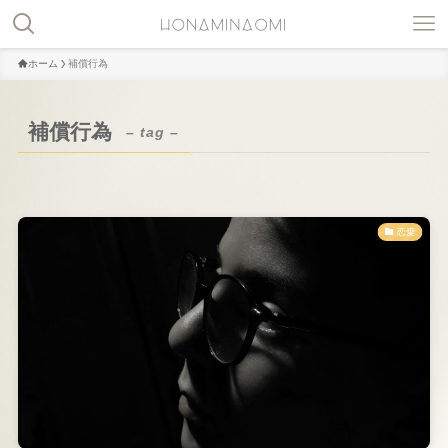
ホーム
補償行為
補償行為
– tag –
恋愛